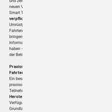
und zeigt konkrete Lösungen zur Einhaltung der
neuen Vorschriften. Seit dem 21. August 2023 ist der
Smart Tachograph Version 2 für Neufahrzeuge
verpflichtend
. Hinzu kommt die erheblich verkürzte
Umrüstpflicht, die Unternehmen zwingt, ihre
Fahrtenschreiber zeitnah auf den neuesten Stand zu
bringen. Fehlende Kenntnisse oder falsche
Informationen können gravierende Konsequenzen
haben – von hohen Bußgeldern bis hin zum Entzug
der Betriebserlaubnis.
Praxisnahe Schulung mit realen
Fahrtenschreibern
Ein besonderes Merkmal des Seminars ist die
praxisorientierte Vermittlung von Wissen. Den
Teilnehmern stehen
über 50 Fahrtenschreiber aller
Hersteller
, Generationen und Versionen zur
Verfügung. So werden nicht nur die theoretischen
Grundlagen vermittelt, sondern auch direkt an den