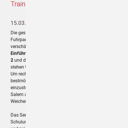
Training in der Praxis
15.03.2025 23:11
von Marina Gabriel
Die gesetzlichen Anforderungen für
Fuhrparkbetreiber im Güter- und Personenverkehr
verschärfen sich stetig. Besonders durch die
Einführung des neuen Smart Tachograph Version
2
und das
aktualisierte Risikoeinstufungssystem
stehen Unternehmen vor neuen Herausforderungen.
Um rechtliche Fallstricke zu vermeiden und sich
bestmöglich auf die aktuellen Vorschriften
einzustellen, veranstaltet
SBS Fleet-Competence
aus
Salem am
25. Februar 2025
ein
Spezialseminar
in
Weichering.
Das Seminar bietet eine praxisnahe und umfassende
Schulung zu den Pflichten von Fuhrparkbetreibern