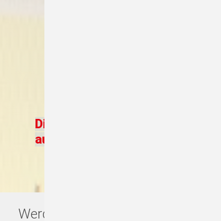
Digitaler Tachograph
auslesen
Werden Sie Profi beim