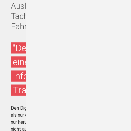
Auslesen des Digitalen
Tachographen und der
Fahrerkarten
"Der Digitale Tachograph -
eine einzigartige
Informationsquelle für alle
Transportunternehmen!"
Den Digitalen Tachographen richtig auslesen ist mehr
als nur das Herunterladen von Daten! Denn einfach
nur herunterladen und speichern reicht bei Weitem
nicht aus! Vielmehr hat der Unternehmer die Pflicht,