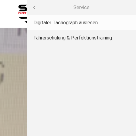
Menü
Service
MENÜ
Start
Digitaler Tachograph auslesen
Öffentliche Schulungstermine
Fahrerschulung & Perfektionstraining
Aktuelles
Unternehmerpflichten
Schulung
Aus- und Weiterbildung
Beratung
Service