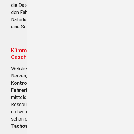
die Daten regelmäßig (alle 28 Tage) zu prüfen und
den Fahrer über Unzulänglichkeiten zu belehren!
Natürlich haben viele Unternehmen inzwischen selbst
eine Software …
Kümmern Sie sich um Wichtigeres - "IHR
Geschäft!"
Welcher Unternehmer hat wirklich Zeit und auch die
Nerven, sich regelmäßig mit der
Auswertung und
Kontrolle der Tachographendaten und den
Fahrerkartendaten
zu beschäftigen? Selbst
mittelständische Betriebe haben dafür meist keine
Ressourcen mehr frei, um diese dringenden und
notwenigen Tätigkeiten zu erledigen. Und wer hat
schon die Möglichkeit und das Fachwissen, die
Tachoscheiben
gesetzeskonform auszuwerten?