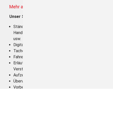
Mehr als nur Auslesen!
Unser Service für Sie
Ständiger Ansprechpartner bei Fragen zur
Handhabung, Vorschriften, Auswertung, Belehrung,
usw.
Digitalen Tachographen auslesen und auswerten
Tachoscheiben auswerten
Fahrerkarten auslesen und auswerten
Erläuterung und detaillierte Kommentierung der
Verstöße
Aufzeigen des Bußgeldrisikos
Überwachung der Gültigkeit aller Fahrerkarten
Vorbereitung der Mitarbeiterbelehrung
Gesetzeskonforme Archivierung Ihrer Daten