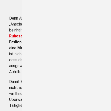
Denn Auswerten und Prüfen ist mehr als nur
„Anschauen“. Die Pflicht des Unternehmers
beinhaltet neben der
Prüfung der Lenk- und
Ruhezeiten
auch das
Erkennen der korrekten
Bedienung und Benutzung
der Kontrollgeräte sowie
eine
Manipulationsprüfung
. Voraussetzung dafür
ist nicht nur die entsprechende Zeit sondern auch,
dass der verantwortliche Mitarbeiter die
ausgewerteten Daten auch interpretieren und für
Abhilfe sorgen kann.
Damit Sie bei einer Straßen- oder Betriebskontrolle
nicht auch die „große“ Überraschung erleben, bieten
wir Ihnen an, die gesetzlichen
Überwachungspflichten zu übernehmen. Über unsere
Tätigkeit berichtete bereits der
SÜDFINDER!