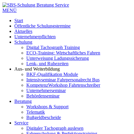
MENÜ
Start
Öffentliche Schulungstermine
Aktuelles
Unternehmerpflichten
Schulung
Digital Tachograph Training
ECO-Training: Wirtschaftliches Fahren
Unterweisung Ladungssicherung
Lenk- und Ruhezeiten
Aus- und Weiterbildung
BKF-Qualifikation Module
Intensivseminar Fahrpersonalrecht Bus
KompetenzWorkshop Fahrtenschreiber
Unternehmerseminar
Behördenseminar
Beratung
Workshops & Support
Telematik
Bußgeldbescheide
Service
Digitaler Tachograph auslesen
Fahrerschulung & Perfektionstraining