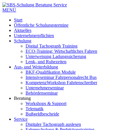
MENÜ
Start
Öffentliche Schulungstermine
Aktuelles
Unternehmerpflichten
Schulung
Digital Tachograph Training
ECO-Training: Wirtschaftliches Fahren
Unterweisung Ladungssicherung
Lenk- und Ruhezeiten
Aus- und Weiterbildung
BKF-Qualifikation Module
Intensivseminar Fahrpersonalrecht Bus
KompetenzWorkshop Fahrtenschreiber
Unternehmerseminar
Behördenseminar
Beratung
Workshops & Support
Telematik
Bußgeldbescheide
Service
Digitaler Tachograph auslesen
Fahrerschulung & Perfektionstraining